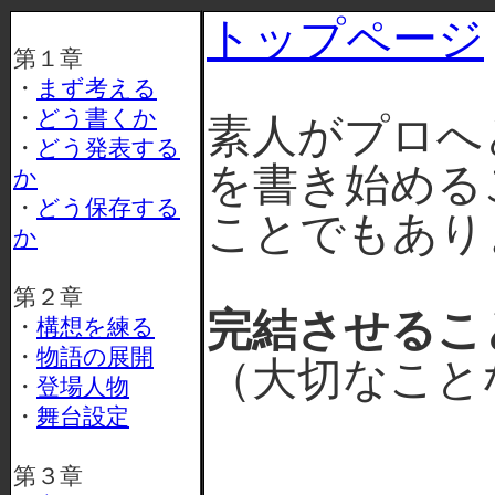
トップページ
第１章
・
まず考える
・
どう書くか
素人がプロへ
・
どう発表する
を書き始める
か
・
どう保存する
ことでもあり
か
第２章
完結させるこ
・
構想を練る
・
物語の展開
（大切なこと
・
登場人物
・
舞台設定
第３章