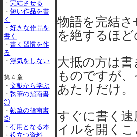
・
完結させる
・
短い作品を書
物語を完結さ
く
・
好きな作品を
を絶するほど
書く
・
書く習慣を作
る
大抵の方は書
・
浮気をしない
ものですが、
第４章
・
文献から学ぶ
あたりだけ。
・
執筆の指南書
①
・
執筆の指南書
すぐに書く速
②
イルを開くこ
・
有用となる本
・
役立つ資料