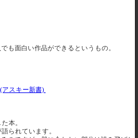
人でも面白い作品ができるというもの。
(アスキー新書)
した本。
が語られています。