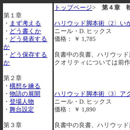
トップページ
>
第４章 執
第１章
・
まず考える
ハリウッド脚本術〈2〉い
・
どう書くか
ニール・D. ヒックス
・
どう発表する
価格： ￥ 1,785
か
・
どう保存する
良書中の良書、ハリウッド
か
クオリティについては前作
第２章
・
構想を練る
・
物語の展開
ハリウッド脚本術〈3〉ア
・
登場人物
ニール・D. ヒックス
・
舞台設定
価格： ￥ 1,890
第３章
良書中の良書、ハリウッド