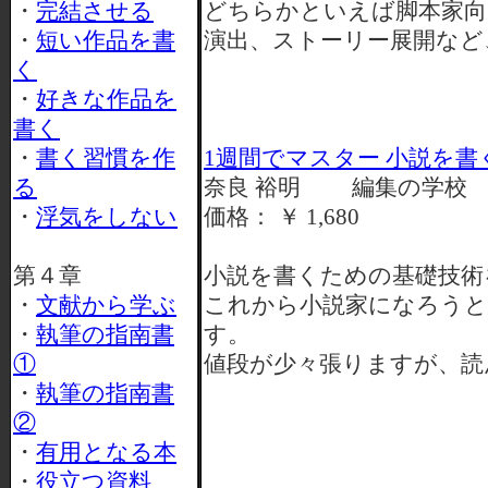
・
完結させる
どちらかといえば脚本家向
・
短い作品を書
演出、ストーリー展開など
く
・
好きな作品を
書く
・
書く習慣を作
1週間でマスター 小説を
る
奈良 裕明 編集の学校
・
浮気をしない
価格： ￥ 1,680
第４章
小説を書くための基礎技術
・
文献から学ぶ
これから小説家になろう
・
執筆の指南書
す。
①
値段が少々張りますが、読
・
執筆の指南書
②
・
有用となる本
・
役立つ資料