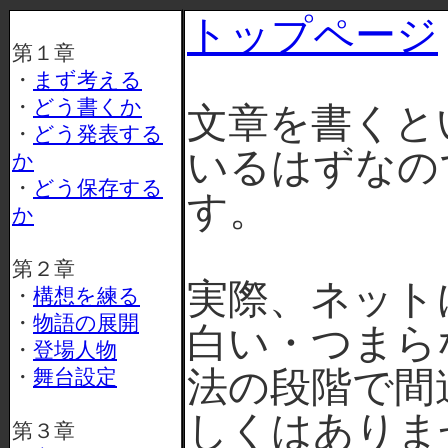
トップページ
第１章
・
まず考える
・
どう書くか
文章を書くと
・
どう発表する
いるはずなの
か
・
どう保存する
す。
か
第２章
実際、ネット
・
構想を練る
・
物語の展開
白い・つまら
・
登場人物
法の段階で間
・
舞台設定
しくはありま
第３章